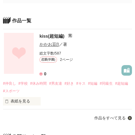
作品一覧
kiss(超短編)
完
かかお豆[]
／著
総文字数/587
2ページ
恋愛(学園)
0
#仲良し
#学校
#休み時間
#男友達
#好き
#キス
#短編
#同級生
#超短編
#スポーツ
表紙を見る
第一作品！！！

作品をすべて見る