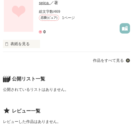
spica.
／著
総文字数/469
1ページ
恋愛(ピュア)
0
表紙を見る
未編集
作品をすべて見る
作品を読む
公開リスト一覧
公開されているリストはありません。
レビュー一覧
レビューした作品はありません。