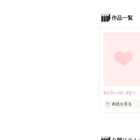
作品一覧
#ドS×ドM
#甘々
表紙を見る
初めてかくので
とてつもなく下
見てください