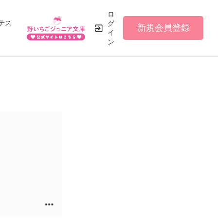
ロ
テス
グ
新規会員登録
イ
ン