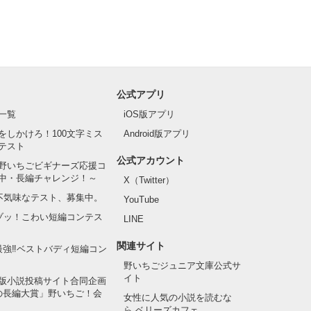
公式アプリ
一覧
iOS版アプリ
をしかけろ！100文字ミス
Android版アプリ
テスト
公式アカウント
野いちごビギナーズ応援コ
中・長編チャレンジ！～
X（Twitter）
の不気味なテスト、募集中。
YouTube
でゾッ！こわい短編コンテス
LINE
関連サイト
最強‼ベストバディ短編コン
野いちごジュニア文庫公式サ
イト
版小説投稿サイト合同企画
の長編大賞」野いちご！会
女性に人気の小説を読むな
ら ベリーズカフェ