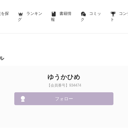
説を探
ランキン
書籍情
コミッ
コン
グ
報
ク
ト
ル
ゆうかひめ
【会員番号】934474
フォロー