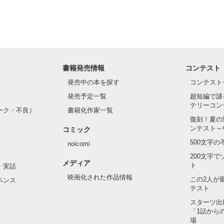
書籍発売情報
コンテスト
発売中の本を探す
コンテスト
発売予定一覧
超短編で謎
テリーコン
ーク・不良）
書籍化作家一覧
復刻！夏の
ンテスト～
コミック
500文字
noicomi
200文字
メディア
ト
・実話
映画化された作品情報
この2人が
ペンス
テスト
スターツ出
「1話から
場