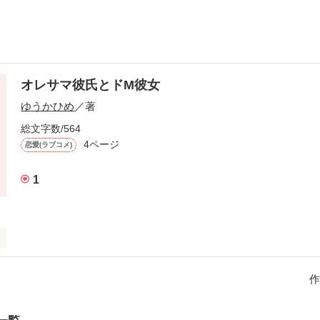
オレサマ彼氏とドM彼女
ゆうかひめ
／著
総文字数/564
4ページ
恋愛(ラブコメ)
1
上手くかけてない可能性大きいですすみません良かったら読んでください
手くそです感想みたいになっちゃってますこれから直していきたいです
作