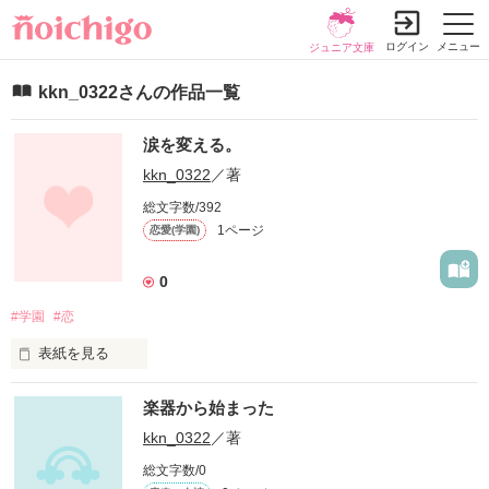
ログイン
メニュー
ジュニア文庫
kkn_0322さんの作品一覧
涙を変える。
kkn_0322
／著
総文字数/392
1ページ
恋愛(学園)
0
#学園
#恋
表紙を見る
アイツに出会ってから私は…
楽器から始まった
kkn_0322
／著
作品を読む
総文字数/0