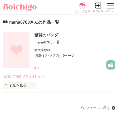
ログイン
メニュー
ジュニア文庫
mana0703さんの作品一覧
猫背のパンダ
mana0703
／著
総文字数/0
0ページ
恋愛(オフィスラブ)
0
#恋愛
#内緒
#忘れられない
表紙を見る
言いたくても言えなかった。

あの時の気持ちに。

そんな勇気のない、あなたに。
プロフィールに戻る