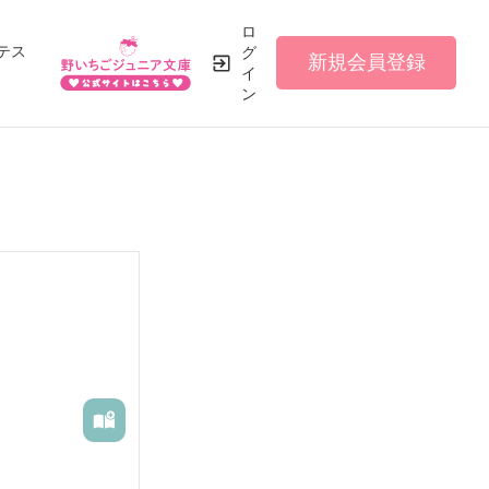
ロ
テス
グ
新規会員登録
イ
ン