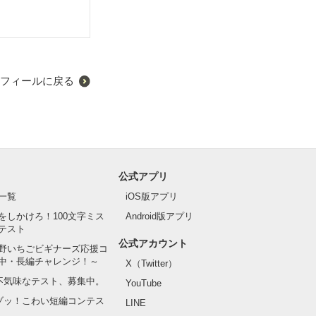
フィールに戻る
公式アプリ
一覧
iOS版アプリ
をしかけろ！100文字ミス
Android版アプリ
テスト
公式アカウント
野いちごビギナーズ応援コ
中・長編チャレンジ！～
X（Twitter）
の不気味なテスト、募集中。
YouTube
でゾッ！こわい短編コンテス
LINE