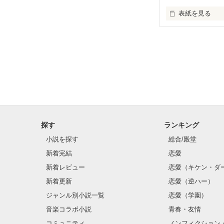
表紙を見る
「俺がお前を甲
あれから3年経っ
あの日私に言っ
君はまだ覚えて
探す
ランキング
君は私のこと何
小説を探す
総合/殿堂
新着完結
恋愛
私は、その幸せ
新着レビュー
恋愛（キケン・ダ
君の存在の大き
新着更新
恋愛（逆ハー）
ジャンル別小説一覧
恋愛（学園）
いまさら遅いっ
音楽コラボ小説
青春・友情
君のこと、想っ
コミュニティ
ノンフィクション