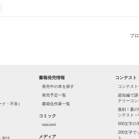
子園に連れてってやる」

プロ
た今…

てくれた言葉

ますか？

書籍発売情報
コンテスト
年も想い続けてくれたのに

発売中の本を探す
コンテスト
発売予定一覧
超短編で謎
に気づけなかった

テリーコン
ーク・不良）
書籍化作家一覧
さを今になって気づきました

復刻！夏の
ンテスト～
コミック
500文字
noicomi
てわかってるけど

200文字
メディア
ていてもいいですか…？

ト
・実話