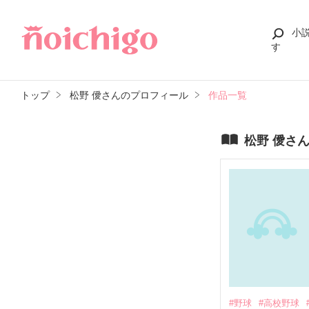
小
す
トップ
松野 僾さんのプロフィール
作品一覧
松野 僾さ
#野球
#高校野球