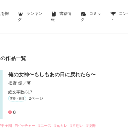
説を探
ランキン
書籍情
コミッ
コン
グ
報
ク
ト
んの作品一覧
俺の女神〜もしもあの日に戻れたら〜
松野 僾
／著
総文字数/617
2ページ
青春・友情
0
#甲子園
#ピッチャー
#エース
#元カレ
#片想い
#後悔