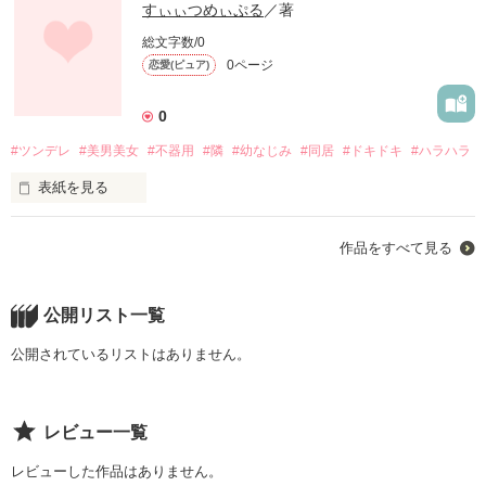
すぃぃつめぃぷる
／著
総文字数/0
0ページ
恋愛(ピュア)
0
#ツンデレ
#美男美女
#不器用
#隣
#幼なじみ
#同居
#ドキドキ
#ハラハラ
表紙を見る
智哉(ﾄﾓﾔ)と葉月(ﾊﾂﾞｷ)は小さい頃から知ってるふたりだから
作品をすべて見る
中々思いを伝えられないまま高校生にー

だけど、突然の親から告げられた同居で進歩･･･！？

ドキドキハラハラが止まらない！幼なじみだからこそ伝えるの
公開リスト一覧
が難しい。そんなもどかしい恋物語＿＿＿

公開されているリストはありません。
作品を読む
レビュー一覧
レビューした作品はありません。