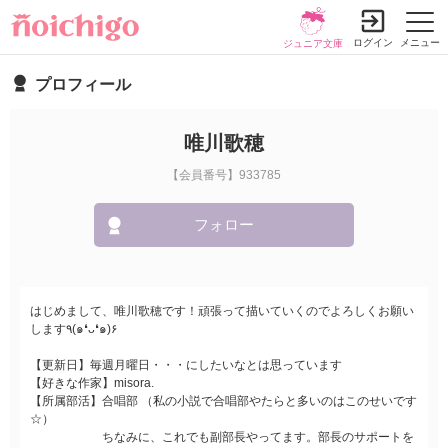
ログイン
メニュー
ジュニア文庫
プロフィール
唯川歌穂
【会員番号】933785
フォロー
はじめまして、唯川歌穂です！頑張って描いていくのでよろしくお願い
します٩(๑❛ᴗ❛๑)۶
【更新日】毎週月曜日・・・にしたいなとは思っています
【好きな作家】misora.
【所属部活】合唱部 （私の小説で合唱部やたらと多いのはこのせいです
☆）
ちなみに、これでも副部長やってます。部長のサポートを