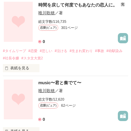
「あたしは幸せになっちゃいけないの」

時間を戻して何度でもあなたの恋人に。
完
そんなことを言っていた頃が懐かしい。

唯川歌穂
／著
総文字数/116,735
今よりもずっとずっと、マイナス思考で暗かった。

301ページ
恋愛(ピュア)
でもそんなあたしにお構いなしでガンガン話しかけてきて…正
直、最初は〝うざい〟そう思っていた。

0
#タイムリープ
#恋愛
#悲しい
#泣ける
#生まれ変わり
#事故
#幼馴染み
でもある日…君が急にこんなことを言ったよね。

#社長令嬢
#スタ文大賞2
「幸せになっちゃいけない人なんていないよ。僕は少なくとも
そう思うから。だから、西村さん…笑ってほしいな！」

表紙を見る
第1部:特に何も変哲のない平凡的な人生を歩んでいた。

なんかそしたら今までの呪縛から解放されたみたいで楽になっ
music〜君と奏でて〜
て心から笑った。

*･゜ﾟ･*小宮 冬華（こみや とうか）

唯川歌穂
／著
そんなこと、初めてだった。あの日以来。

総文字数/12,620
高校1年生

62ページ
恋愛(ピュア)
そしたら、いつの間にか君が気になって、視界に入って、目が
*･゜ﾟ･*東 叶翔 （あずま かなと）

会うたび嬉しくて、これが恋なんだってわかった。

0
高校1年

だからーーーー君が好き。
