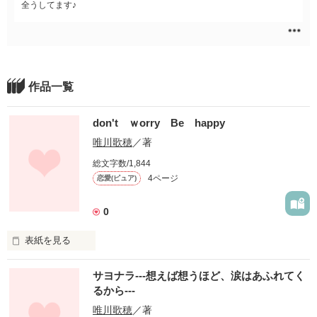
全うしてます♪
作品一覧
don't ｗоrry Be happy
唯川歌穂
／著
総文字数/1,844
4ページ
恋愛(ピュア)
0
表紙を見る
未編集
サヨナラ---想えば想うほど、涙はあふれてく
るから---
唯川歌穂
／著
作品を読む