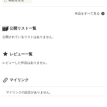
表紙を見る
そんな2人にある悲劇が起こって行く。

未編集
そして、ある日。冬華が死んでしまう。

作品をすべて見る
〝死んでしまう〟ことを回避するために叶翔は冬華のためにタ
作品を読む
イムリープを何度も何度も繰り返していく。

*･゜ﾟ･*:.｡..｡.:*西村 千鶴（にしむら ちずる）

公開リスト一覧
叶翔と冬華の運命はーーーー？

公開されているリストはありません。
「あたしは幸せになっちゃいけないの」

第２部:社長令嬢という立場からお父様のことで悩んでいた

*･゜ﾟ･*:.｡..｡.:*本野 秋斗 （もとの あきと）

レビュー一覧
☆*:.｡. 高星 桃花 （たかほし とうか）

レビューした作品はありません。
「幸せになっちゃいけない人なんていないよ。僕は少なくとも
高校1年

そう思うから。だから…西村さん…笑ってほしいな！」

マイリンク
そんなある日お父様に怒られ近所の公園へ来ると東 叶翔と出会
う。

*･゜ﾟ･*:.｡..｡.:*北本 弥生 （きたもと やよい）

マイリンクの設定がありません。
悩みや、過去を聞いてもらい少し仲良くなる。

「弥生は、アキくんを西村さんなんかに渡すつもりなんてな
そして、きっかけがあり恋人へと発展する。

い！弥生のほうがずっと好きだったの！」
