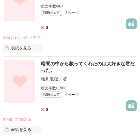
総文字数/407
3ページ
恋愛(ピュア)
0
#結ばれない恋
#虐待
表紙を見る
未編集
暗闇の中から救ってくれたのは大好きな君だ
った。
唯川歌穂
／著
作品を読む
総文字数/1,988
6ページ
恋愛(ピュア)
0
#事故
#4角関係
表紙を見る