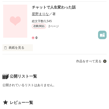
チャットで人生変わった話
星野まりな
／著
総文字数/1,545
2ページ
恋愛(実話)
0
表紙を見る
作品をすべて見る
この世は出会いで溢れてる。

----------------------------------------------------

公開リスト一覧
某2ショットチャットサービスに始まり、

クラブ通い、街コン、合コン、そして今流行りのマッチングア
公開されているリストはありません。
プリ。

指先一つが繋いだ、ゴミのような恋愛の話。

レビュー一覧
（フェイクありですが、概ね実話です。）