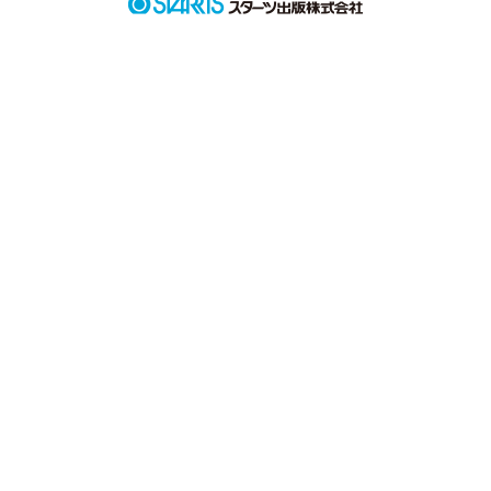
高校1年生になって、

平和に過ごしていたのに。

毎日毎日誰かに後をつけられて、

写真を撮られる。
