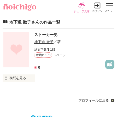
ログイン
メニュー
ジュニア文庫
地下道 徹子さんの作品一覧
ストーカー男
地下道 徹子
／著
総文字数/1,183
2ページ
恋愛(ピュア)
0
表紙を見る
プロフィールに戻る
私、坂下 亜由はストーカーされてます。
