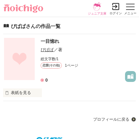
ログイン
メニュー
ジュニア文庫
ぴぱぱさんの作品一覧
一目惚れ
ぴぱぱ
／著
総文字数/1
1ページ
恋愛(その他)
0
表紙を見る
絶対叶わない恋をしてしまった少女のストーリー.*･ﾟ　.ﾟ･*.

ぜひ読んでみてください☺︎
プロフィールに戻る
作品を読む