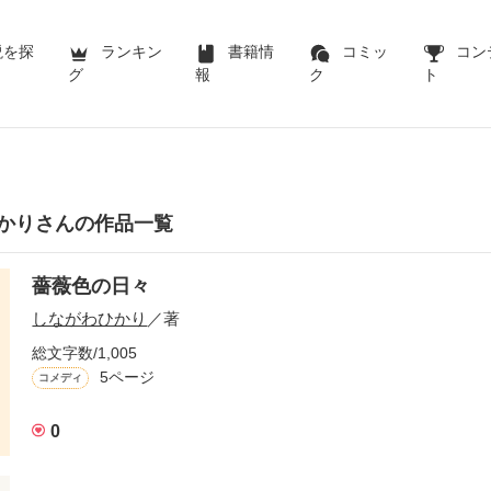
説を探
ランキン
書籍情
コミッ
コン
グ
報
ク
ト
かりさんの作品一覧
薔薇色の日々
しながわひかり
／著
総文字数/1,005
5ページ
コメディ
0