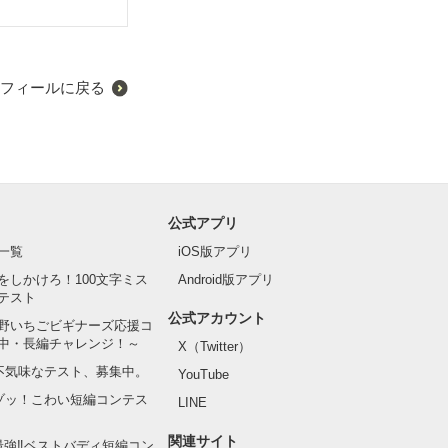
フィールに戻る
公式アプリ
一覧
iOS版アプリ
をしかけろ！100文字ミス
Android版アプリ
テスト
公式アカウント
野いちごビギナーズ応援コ
中・長編チャレンジ！～
X（Twitter）
の不気味なテスト、募集中。
YouTube
でゾッ！こわい短編コンテス
LINE
関連サイト
最強‼ベストバディ短編コン