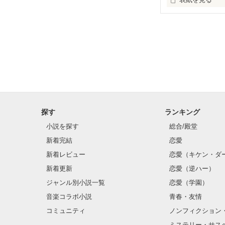
退屈な日常の中
探す
ランキング
小説を探す
総合/殿堂
新着完結
恋愛
新着レビュー
恋愛（キケン・ダ
新着更新
恋愛（逆ハー）
ジャンル別小説一覧
恋愛（学園）
音楽コラボ小説
青春・友情
コミュニティ
ノンフィクション
ミステリー・サス