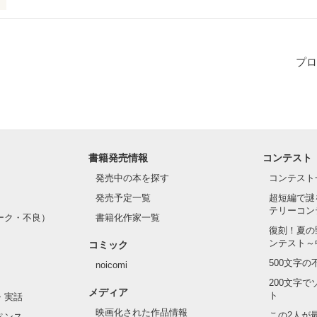
の、退屈な妄想。
プロ
作品を読む
書籍発売情報
コンテスト
発売中の本を探す
コンテスト
発売予定一覧
超短編で謎
テリーコン
ーク・不良）
書籍化作家一覧
復刻！夏の
ンテスト～
コミック
500文字
noicomi
200文字
メディア
ト
・実話
映画化された作品情報
この2人が
ペンス