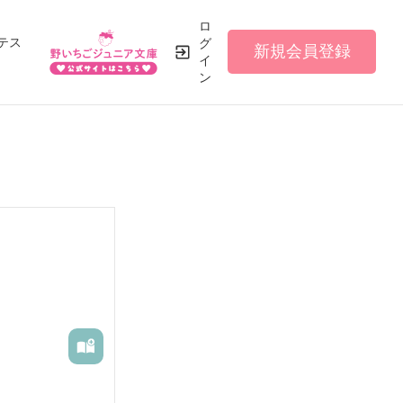
ロ
テス
グ
新規会員登録
イ
ン