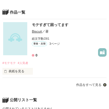
作品一覧
モテすぎて困ってます
Biscuit
／著
総文字数/281
3ページ
青春・友情
0
#モテモテ
#人気者
表紙を見る
私は橘 桜    今まで99人に告られた

作品をすべて見る
でもー

OKしたことない

私は運命の人がいるんだから
公開リスト一覧
公開されているリストはありません。