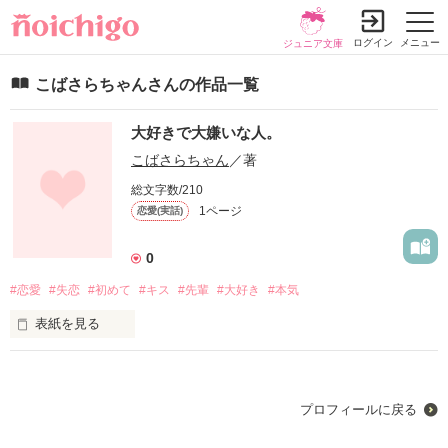
ログイン
メニュー
ジュニア文庫
こばさらちゃんさんの作品一覧
大好きで大嫌いな人。
こばさらちゃん
／著
総文字数/210
1ページ
恋愛(実話)
0
#恋愛
#失恋
#初めて
#キス
#先輩
#大好き
#本気
表紙を見る
１つ上の先輩に恋をした ﾐｵﾝ 中途半端すぎる性格が自分を邪魔
する。
プロフィールに戻る
作品を読む