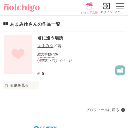
ログイン
メニュー
ジュニア文庫
あまみゆさんの作品一覧
君に逢う場所
あまみゆ
／著
総文字数/726
2ページ
恋愛(ピュア)
0
表紙を見る
未編集
プロフィールに戻る
作品を読む