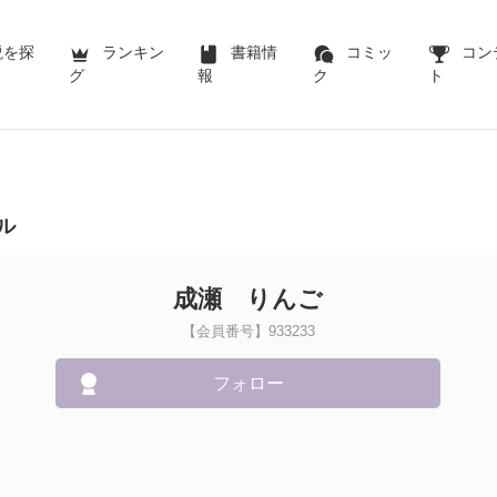
説を探
ランキン
書籍情
コミッ
コン
グ
報
ク
ト
ル
成瀬 りんご
【会員番号】933233
フォロー