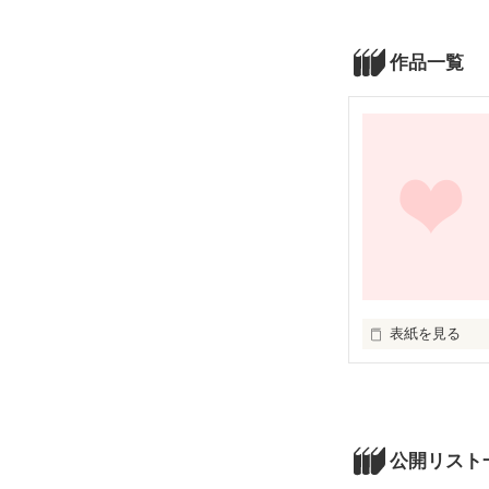
作品一覧
表紙を見る
高校生になった
る不安が馬鹿馬
中学で、いじめ
高校は、楽しく
公開リスト