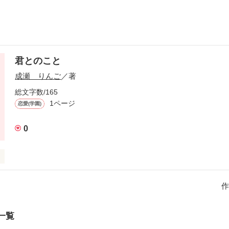
君とのこと
成瀬 りんご
／著
総文字数/165
1ページ
恋愛(学園)
0
ばかり、あたらしい高校でうまくやれるかとか、勉強においつけるかと
鹿しく思えてくるぐらい今日の空は呑気な顔だ。

作
られていた私は同じ中学のひとがいない高校を選んだ。

すごしたい！絶対絶対うまくやるんだ！

一覧