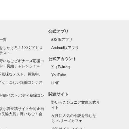
公式アプリ
一覧
iOS版アプリ
をしかけろ！100文字ミス
Android版アプリ
テスト
公式アカウント
野いちごビギナーズ応援コ
中・長編チャレンジ！～
X（Twitter）
の不気味なテスト、募集中。
YouTube
でゾッ！こわい短編コンテス
LINE
関連サイト
最強‼ベストバディ短編コン
野いちごジュニア文庫公式サ
イト
版小説投稿サイト合同企画
の長編大賞」野いちご！会
女性に人気の小説を読むな
ら ベリーズカフェ
小説サイト ノベマ！