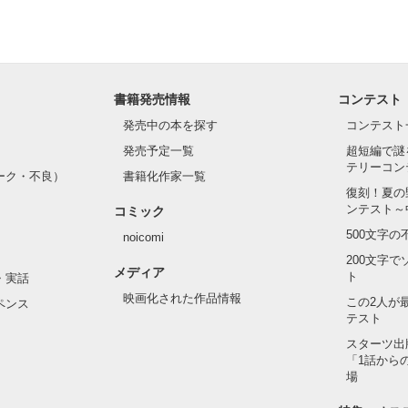
書籍発売情報
コンテスト
発売中の本を探す
コンテスト
発売予定一覧
超短編で謎
テリーコン
ーク・不良）
書籍化作家一覧
復刻！夏の
ンテスト～
コミック
500文字
noicomi
200文字
メディア
ト
・実話
映画化された作品情報
この2人が
ペンス
テスト
スターツ出
「1話から
場