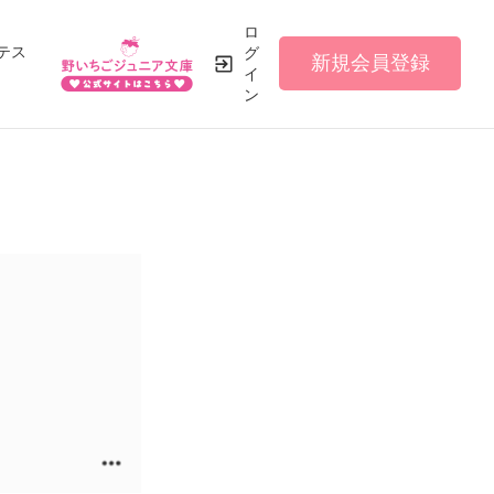
ロ
テス
グ
新規会員登録
イ
ン