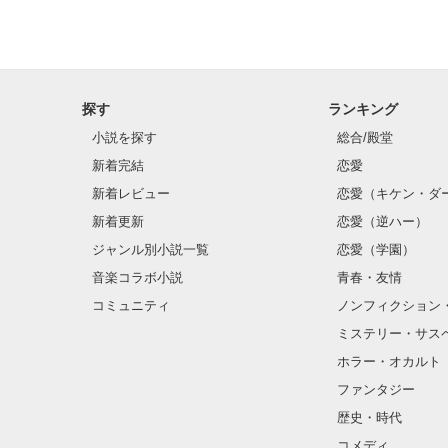
探す
ランキング
小説を探す
総合/殿堂
新着完結
恋愛
新着レビュー
恋愛（キケン・ダ
新着更新
恋愛（逆ハー）
ジャンル別小説一覧
恋愛（学園）
音楽コラボ小説
青春・友情
コミュニティ
ノンフィクション
ミステリー・サス
ホラー・オカルト
ファンタジー
歴史・時代
コメディ