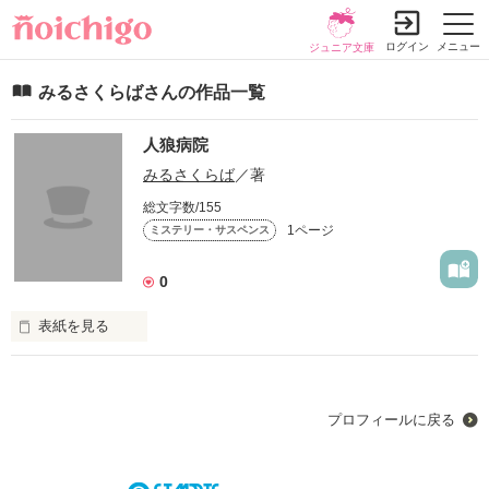
ログイン
メニュー
ジュニア文庫
みるさくらばさんの作品一覧
人狼病院
みるさくらば
／著
総文字数/155
1ページ
ミステリー・サスペンス
0
表紙を見る
ゥチが入院した病院にゎ、人狼？ がぃた。。。

マヂ無理……どぅするゥチ(^◇^;)

プロフィールに戻る
人狼見つけて殺せバ、ここカラ逃げょぅ。。。