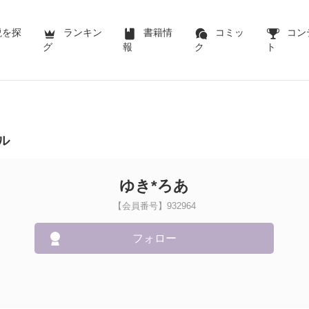
説を探
ランキン
書籍情
コミッ
コン
グ
報
ク
ト
ル
ゆき*ろあ
【会員番号】932964
フォロー