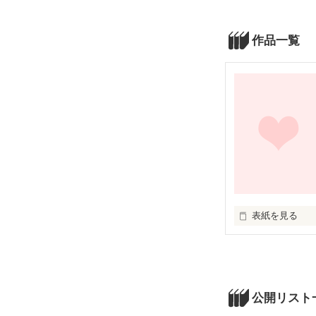
作品一覧
表紙を見る
初めての小説で
皆さんが思わず
キュンキュン度
公開リスト