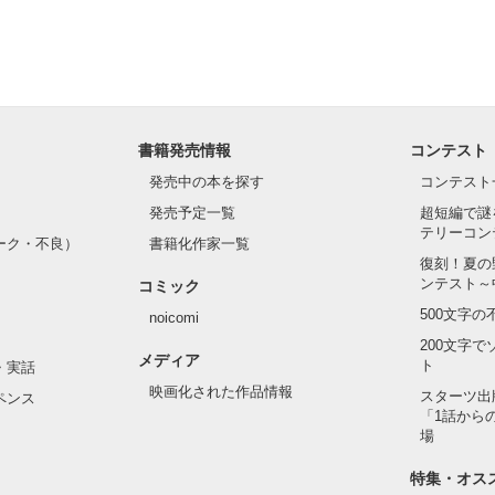
ても似つかないロボットだ｡

書籍発売情報
コンテスト
発売中の本を探す
コンテスト
作品を読む
発売予定一覧
超短編で謎
テリーコン
ーク・不良）
書籍化作家一覧
復刻！夏の
ンテスト～
コミック
500文字
noicomi
200文字
メディア
ト
・実話
映画化された作品情報
スターツ出
ペンス
「1話から
場
特集・オス