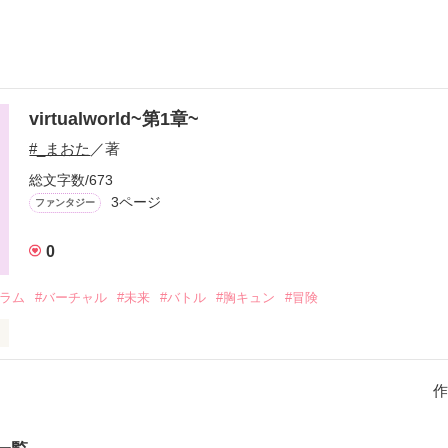
virtualworld~第1章~
#_まおた
／著
総文字数/673
3ページ
ファンタジー
0
グラム
#バーチャル
#未来
#バトル
#胸キュン
#冒険
作
人工知能”euclid”に支配されていた｡
