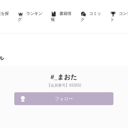
説を探
ランキン
書籍情
コミッ
コン
グ
報
ク
ト
ル
#_まおた
【会員番号】932832
フォロー