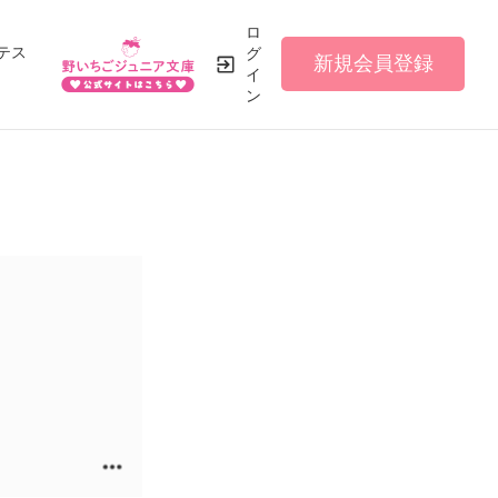
ロ
テス
グ
新規会員登録
イ
ン