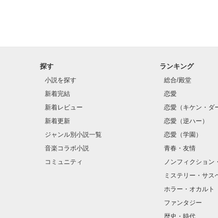
──皆ヒトに似
探す
ランキング
小説を探す
総合/殿堂
新着完結
恋愛
新着レビュー
恋愛（キケン・ダ
新着更新
恋愛（逆ハー）
ジャンル別小説一覧
恋愛（学園）
音楽コラボ小説
青春・友情
コミュニティ
ノンフィクション
ミステリー・サス
ホラー・オカルト
ファンタジー
歴史・時代