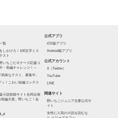
公式アプリ
一覧
iOS版アプリ
をしかけろ！100文字ミス
Android版アプリ
テスト
公式アカウント
野いちごビギナーズ応援コ
中・長編チャレンジ！～
X（Twitter）
の不気味なテスト、募集中。
YouTube
でゾッ！こわい短編コンテス
LINE
関連サイト
版小説投稿サイト合同企画
の長編大賞」野いちご！会
野いちごジュニア文庫公式サ
イト
女性に人気の小説を読むな
スメ
ら ベリーズカフェ