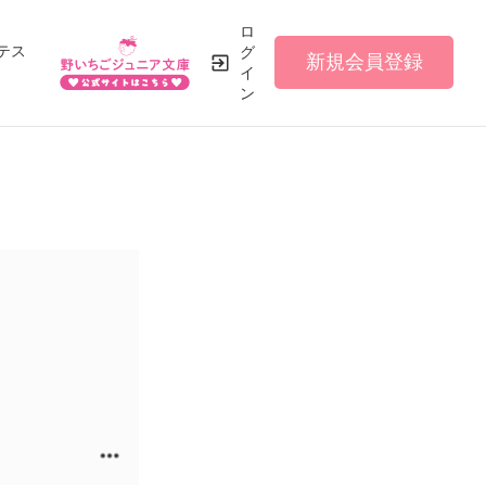
ロ
テス
グ
新規会員登録
イ
ン