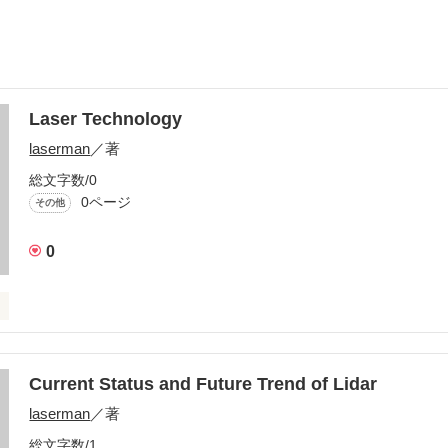
Laser Technology
laserman
／著
総文字数/0
0ページ
その他
0
ure laser radar technology is used to detect ozone, sulfur dioxide, aero
ction of laser radar.
Current Status and Future Trend of Lidar
laserman
／著
作品を読む
総文字数/1