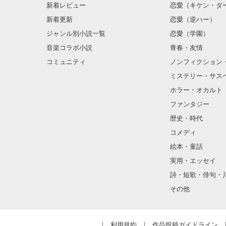
新着レビュー
恋愛（キケン・ダ
新着更新
恋愛（逆ハー）
ジャンル別小説一覧
恋愛（学園）
音楽コラボ小説
青春・友情
コミュニティ
ノンフィクション
ミステリー・サス
ホラー・オカルト
ファンタジー
歴史・時代
コメディ
絵本・童話
実用・エッセイ
詩・短歌・俳句・
その他
利用規約
作品投稿ガイドライン