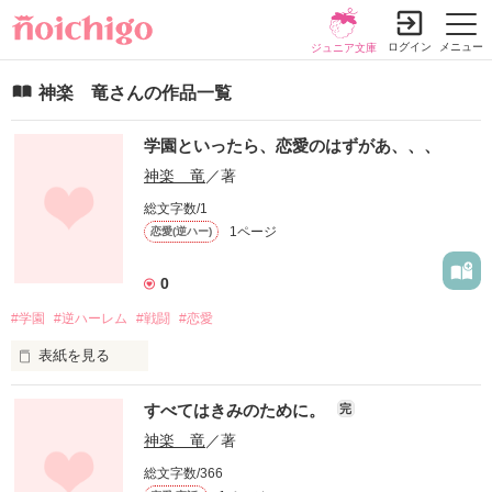
ログイン
メニュー
ジュニア文庫
神楽 竜さんの作品一覧
学園といったら、恋愛のはずがあ、、、
神楽 竜
／著
総文字数/1
1ページ
恋愛(逆ハー)
0
#学園
#逆ハーレム
#戦闘
#恋愛
表紙を見る
戦闘系逆ハーレムをかかせていただきます。

すべてはきみのために。
完
才能ある主人公。自分の力におぼれてしまう。

神楽 竜
／著
総文字数/366