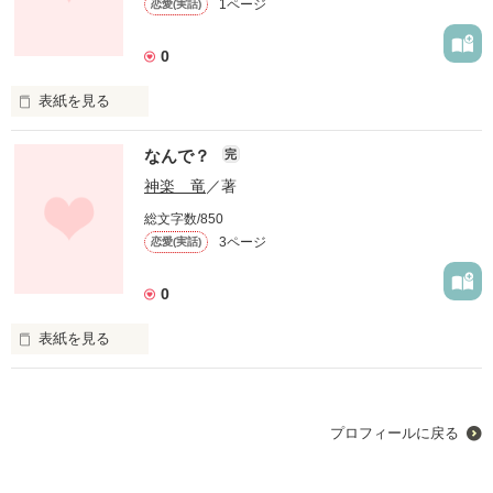
1ページ
恋愛(実話)
作品を読む
0
表紙を見る
なんで？

なんで？
完
の　続きです。

リア充になった主人公。

神楽 竜
／著
相手の本性を知って、、、
総文字数/850
3ページ
恋愛(実話)
作品を読む
0
表紙を見る
女の子の初恋
プロフィールに戻る
作品を読む