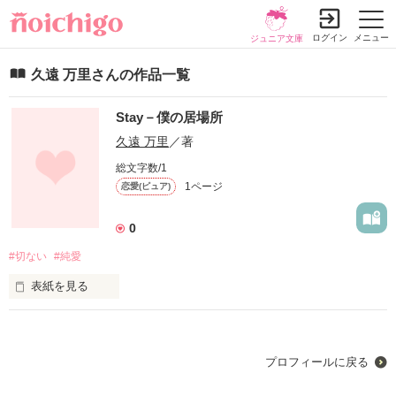
ログイン
メニュー
ジュニア文庫
久遠 万里さんの作品一覧
Stay－僕の居場所
久遠 万里
／著
総文字数/1
1ページ
恋愛(ピュア)
0
#切ない
#純愛
表紙を見る
どうして僕だけ仲間に入れてくれないの

    僕もみんなと遊びたいよ

プロフィールに戻る
  ねえ、仲間に入れてよ

    どうして…
