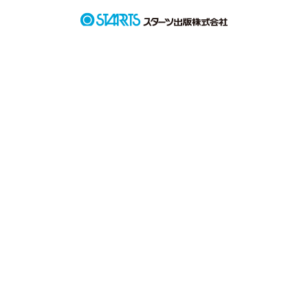
      .*

      *.

      .*

君1人なの？私と遊ぶ？

誰も私を仲間に入れてくれないの

     .*･ﾟ

君は僕と似ているね…
作品を読む