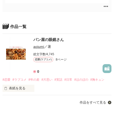
作品一覧
パン屋の眼鏡さん
aoiumi
／著
総文字数/4,745
8ページ
恋愛(ラブコメ)
0
#恋愛
#ラブコメ
#年の差
#片思い
#実話
#日常
#ほのぼの
#胸キュン
表紙を見る
作品をすべて見る
ずっと心のどこかで信じていた。
