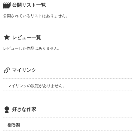
公開リスト一覧
『運命の恋はどこかに落ちてある』って。

公開されているリストはありません。
レビュー一覧
それがまさかこんなとこに落ちてあるなんて

レビューした作品はありません。
想像がしていなかった。

マイリンク
『いらっしゃいませ。』

マイリンクの設定がありません。
今日も君が居ると思って私はドアを開く。

好きな作家
樹香梨
＊　＊　＊　＊　＊
