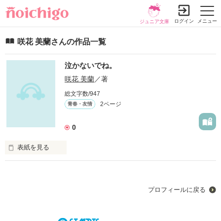
ログイン
メニュー
ジュニア文庫
咲花 美蘭さんの作品一覧
泣かないでね。
咲花 美蘭
／著
総文字数/947
2ページ
青春・友情
0
表紙を見る
中学2年生の愛坂美蘭です。

プロフィールに戻る
実はこれが初・小説なのです！

優しい目で読んでくださると、嬉しいです。
