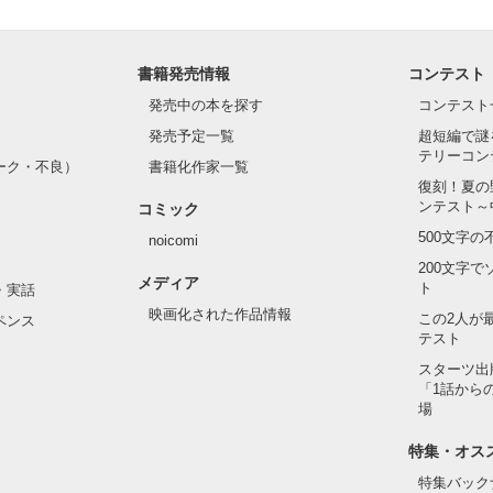
書籍発売情報
コンテスト
発売中の本を探す
コンテスト
発売予定一覧
超短編で謎
テリーコン
ーク・不良）
書籍化作家一覧
復刻！夏の
ンテスト～
コミック
500文字
noicomi
200文字
メディア
ト
・実話
映画化された作品情報
この2人が
ペンス
テスト
スターツ出
「1話から
場
特集・オス
特集バック