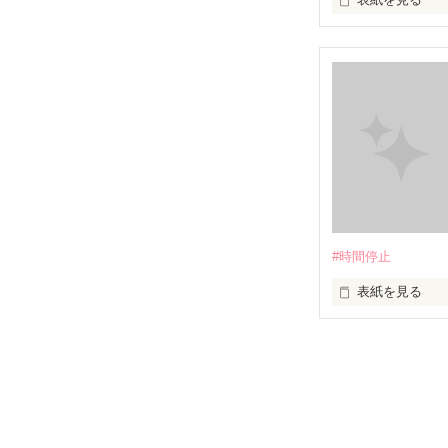
未編集
#時間停止
表紙を見る
目を閉じている