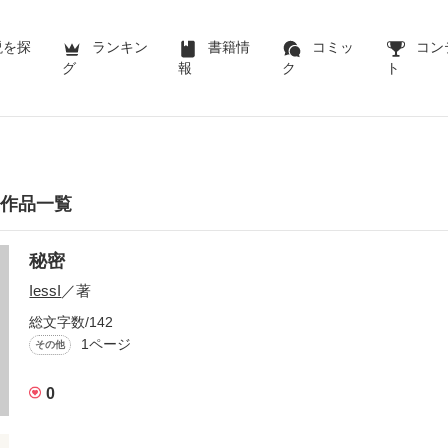
説を探
ランキン
書籍情
コミッ
コン
グ
報
ク
ト
んの作品一覧
秘密
IessI
／著
総文字数/142
1ページ
その他
0