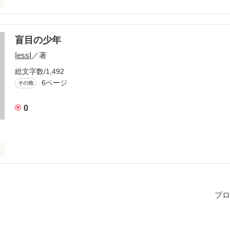
盲目の少年
作品を読む
IessI
／著
総文字数/1,492
6ページ
その他
0
間だけ時間を止めることができる、という能力を持った少年の物語
プロ
作品を読む