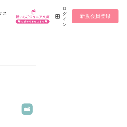
ロ
テス
グ
新規会員登録
イ
ン