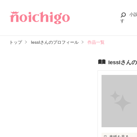
小
す
トップ
IessIさんのプロフィール
作品一覧
IessIさ
表紙を見る