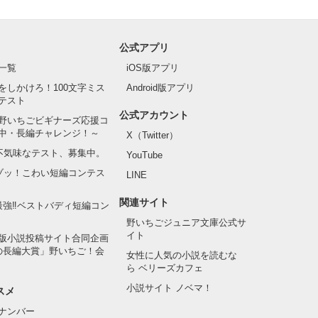
公式アプリ
一覧
iOS版アプリ
をしかけろ！100文字ミス
Android版アプリ
テスト
公式アカウント
野いちごビギナーズ応援コ
中・長編チャレンジ！～
X（Twitter）
の不気味なテスト、募集中。
YouTube
でゾッ！こわい短編コンテス
LINE
関連サイト
最強‼ベストバディ短編コン
野いちごジュニア文庫公式サ
イト
版小説投稿サイト合同企画
の長編大賞」野いちご！会
女性に人気の小説を読むな
ら ベリーズカフェ
小説サイト ノベマ！
スメ
ナンバー