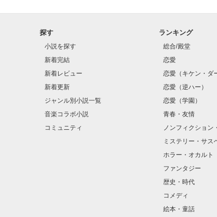
探す
ランキング
小説を探す
総合/殿堂
新着完結
恋愛
新着レビュー
恋愛（キケン・ダ
新着更新
恋愛（逆ハー）
ジャンル別小説一覧
恋愛（学園）
音楽コラボ小説
青春・友情
コミュニティ
ノンフィクション
ミステリー・サス
ホラー・オカルト
ファンタジー
歴史・時代
コメディ
絵本・童話