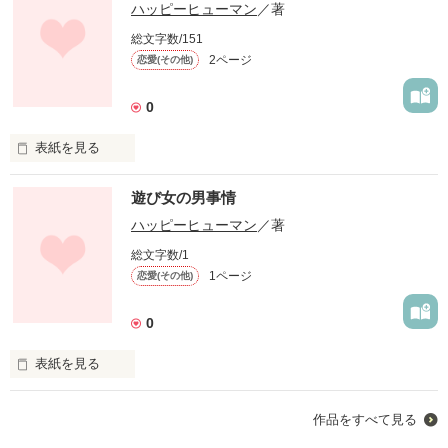
ハッピーヒューマン
／著
総文字数/151
2ページ
恋愛(その他)
0
表紙を見る
初めて投稿する小説になりました。

遊び女の男事情
これからもどんどん投稿して行きますのでよろしくでする。

ハッピーヒューマン
／著
総文字数/1
今回は半フィクションです。

1ページ
恋愛(その他)
自分の良いように作りかえましたｗｗｗ

0
どうかよろしくお願いしますです。
表紙を見る
初めて投稿する小説になりました。

作品を読む
作品をすべて見る
これからもどんどん投稿して行きますのでよろしくでする。
