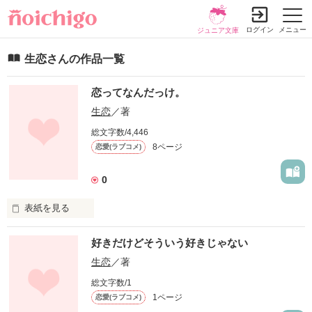
ログイン
メニュー
ジュニア文庫
生恋さんの作品一覧
恋ってなんだっけ。
生恋
／著
総文字数/4,446
8ページ
恋愛(ラブコメ)
0
表紙を見る
未編集
好きだけどそういう好きじゃない
生恋
／著
作品を読む
総文字数/1
1ページ
恋愛(ラブコメ)