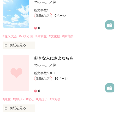
でぃー。
／著
総文字数/0
0ページ
恋愛(ピュア)
0
#花火大会
#バスケ部
#高校生
#文化祭
#体育祭
表紙を見る
好きな人にさよならを
青い色の香水

爽やかだけど、甘い香り。

でぃー。
／著
総文字数/2,811
今でも、、、

16ページ
恋愛(ピュア)
笑う顔

光る汗

0
輝く、あなたの姿。

#純愛
#切ない
#恋心
#片想い
#大好き
青く駆け巡るような日々を

表紙を見る
思い出してしまうんだ。
