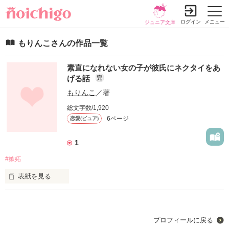
ログイン
メニュー
ジュニア文庫
もりんこさんの作品一覧
素直になれない女の子が彼氏にネクタイをあ
げる話
完
もりんこ
／著
総文字数/1,920
6ページ
恋愛(ピュア)
1
#嫉妬
表紙を見る
素直になれない女の子がネクタイをあげる意味を知って、彼氏
にネクタイをあげる話。

女の子は、ネクタイをあげて、素直になることができるのか。
プロフィールに戻る