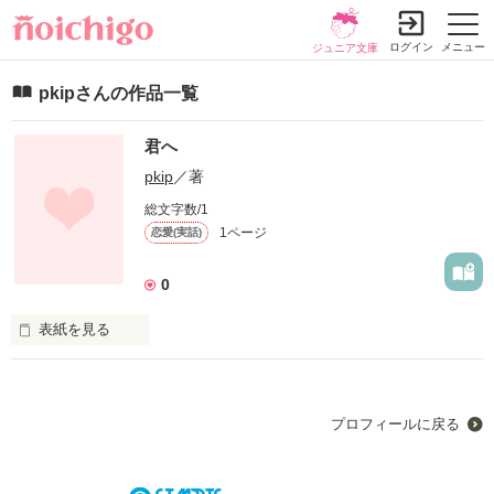
ログイン
メニュー
ジュニア文庫
pkipさんの作品一覧
君へ
pkip
／著
総文字数/1
1ページ
恋愛(実話)
0
表紙を見る
私は伝えたいことがあって書きます
プロフィールに戻る
作品を読む