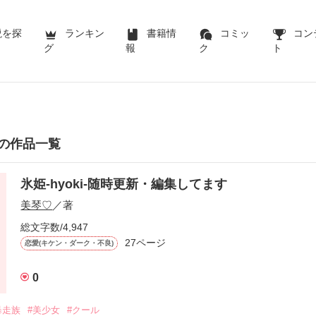
説を探
ランキン
書籍情
コミッ
コン
グ
報
ク
ト
の作品一覧
氷姫-hyoki-随時更新・編集してます
美琴♡
／著
総文字数/4,947
27ページ
恋愛(キケン・ダーク・不良)
0
暴走族
#美少女
#クール