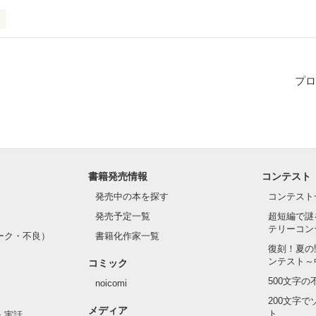
たのか分からないこの名前。

プロ
てもあっていると思うんだ。

の私を笑わせてくれるのは…だれ………?

書籍発売情報
コンテスト
稿ペース遅め

発売中の本を探す
コンテスト
よろしくお願いします。

発売予定一覧
超短編で謎
ラブック載せてますので、ぜひご覧ください。
テリーコン
ーク・不良）
書籍化作家一覧
復刻！夏の
ンテスト～
コミック
作品を読む
500文字
noicomi
200文字
メディア
ト
・実話