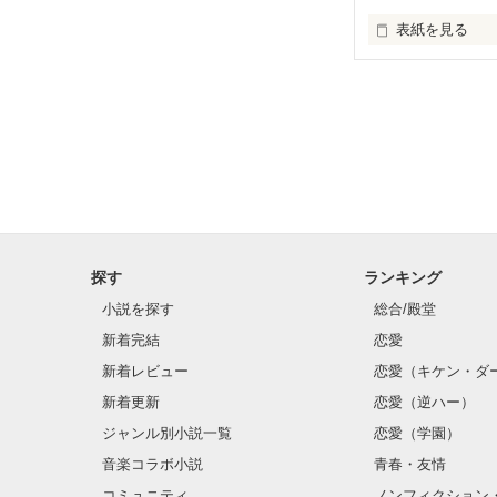
表紙を見る
私は氷姫。

どこで誰がつけ
私は私自身にと
笑わない無表情
探す
ランキング
処女作です。投
小説を探す
総合/殿堂
拙い文章ですが
新着完結
恋愛
一番後ろにキャ
新着レビュー
恋愛（キケン・ダ
新着更新
恋愛（逆ハー）
ジャンル別小説一覧
恋愛（学園）
音楽コラボ小説
青春・友情
コミュニティ
ノンフィクション