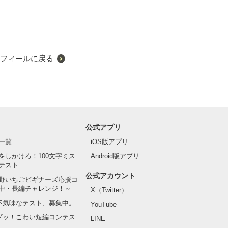
フィールに戻る
公式アプリ
一覧
iOS版アプリ
をしかけろ！100文字ミス
Android版アプリ
テスト
公式アカウント
野いちごビギナーズ応援コ
中・長編チャレンジ！～
X（Twitter）
の不気味なテスト、募集中。
YouTube
でゾッ！こわい短編コンテス
LINE