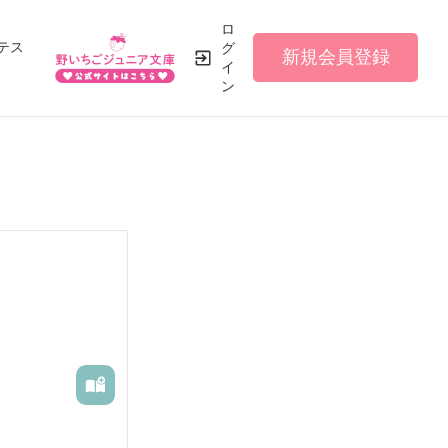
ロ
テス
グ
新規会員登録
イ
ン