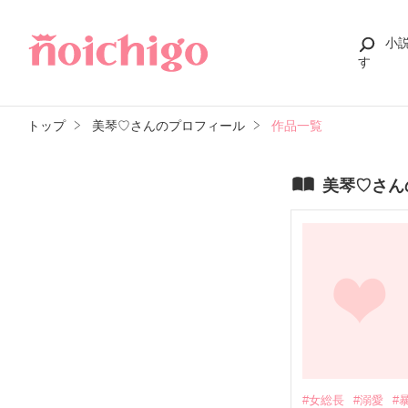
小
す
トップ
美琴♡さんのプロフィール
作品一覧
美琴♡さん
#女総長
#溺愛
#