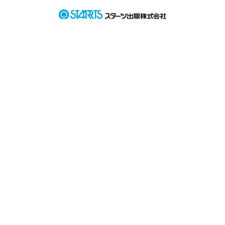
と彩奈に迫ってきて……。

ビターでスイートな、幼馴染との恋物語。

※「小説家になろう」にも投稿しています。
作品を読む