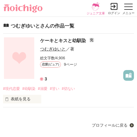
ログイン
メニュー
ジュニア文庫
つむぎゆいとさんの作品一覧
ケーキとキスと幼馴染
完
つむぎゆいと
／著
総文字数/4,906
9ページ
恋愛(ピュア)
3
#現代恋愛
#幼馴染
#溺愛
#甘い
#切ない
表紙を見る
甘いものが大好きな彩奈。

最近はまっているのは、コンビニスイーツのチョコケーキだ。

プロフィールに戻る
ある日、幼馴染の啓介が

「ケーキと僕のキス、どっちが好き？」
