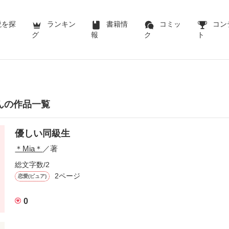
説を探
ランキン
書籍情
コミッ
コン
グ
報
ク
ト
さんの作品一覧
優しい同級生
＊Mia＊
／著
総文字数/2
2ページ
恋愛(ピュア)
0