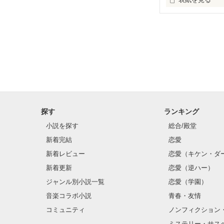
これは私の経験
探す
ランキング
小説を探す
総合/殿堂
新着完結
恋愛
新着レビュー
恋愛（キケン・ダ
新着更新
恋愛（逆ハー）
ジャンル別小説一覧
恋愛（学園）
音楽コラボ小説
青春・友情
コミュニティ
ノンフィクション
ミステリー・サス