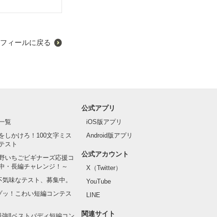
フィールに戻る
公式アプリ
一覧
iOS版アプリ
をしかけろ！100文字ミス
Android版アプリ
テスト
公式アカウント
野いちごビギナーズ応援コ
中・長編チャレンジ！～
X（Twitter）
の不気味なテスト、募集中。
YouTube
でゾッ！こわい短編コンテス
LINE
関連サイト
最強‼ベストバディ短編コン