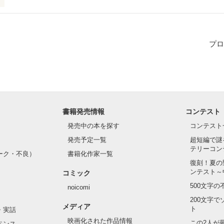
をもとに書いたもの、嫉妬やヤキモチをリアルに文字にした
プロ
作品を読む
書籍発売情報
コンテスト
発売中の本を探す
コンテスト
発売予定一覧
超短編で謎
テリーコン
ーク・不良）
書籍化作家一覧
復刻！夏の
ンテスト～
コミック
500文字
noicomi
200文字
メディア
ト
・実話
映画化された作品情報
この2人が
ペンス