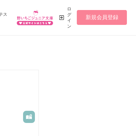
ロ
テス
グ
新規会員登録
イ
ン