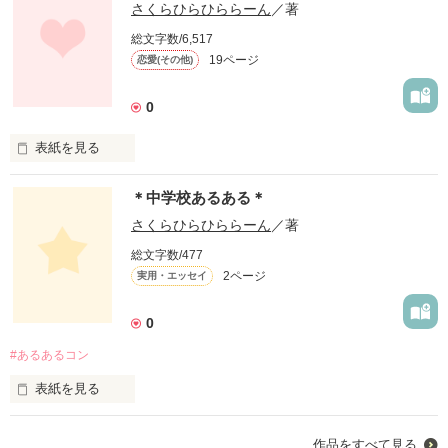
さくらひらひららーん
／著
総文字数/6,517
19ページ
恋愛(その他)
0
表紙を見る
二人の双子。

＊中学校あるある＊
一人はシンデレラ。もう一人は…

さくらひらひららーん
／著
"偽りのシンデレラ"

総文字数/477
2ページ
実用・エッセイ
姉と顔は全く同じなのに扱いだけが違う。

妹を大切にしてくれる人なんて

いるのでしょうか。

0
#あるあるコン
「あんたなんかいても意味がない。」

そんな冷たい言葉を毎日浴びてもけしてめげなかった。

表紙を見る
「優しさと勇気と思いやりがあればどんな困難も乗り越えられ
未編集
るの。」

作品をすべて見る