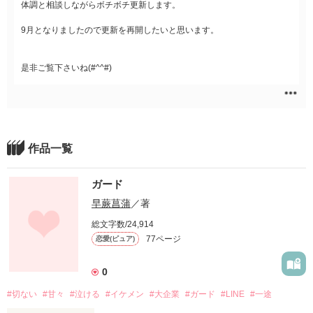
体調と相談しながらボチボチ更新します。
9月となりましたので更新を再開したいと思います。
是非ご覧下さいね(#^^#)
作品一覧
ガード
早蕨菖蒲
／著
総文字数/24,914
77ページ
恋愛(ピュア)
0
#切ない
#甘々
#泣ける
#イケメン
#大企業
#ガード
#LINE
#一途