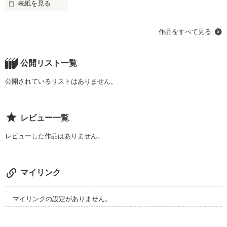
表紙を見る
大企業であるアローグループの跡取り息子、水浦翔。

作品をすべて見る
翔の父親のボディーガードとして働く、山田華。

公開リスト一覧
どこかミステリアスな雰囲気を持つ、二階堂あずさ。

公開されているリストはありません。
接点がないように見えたが、ある事件をきっかけに恋の三角関
レビュー一覧
係が作動する！

レビューした作品はありません。
３人の恋の行く手を阻む、格差、確執、偏見、そして不正。

マイリンク
命を懸けて守り、ガードするのは、自分か、友達か、愛する人
か。

マイリンクの設定がありません。
甘く、苦く、究極に切なく。
