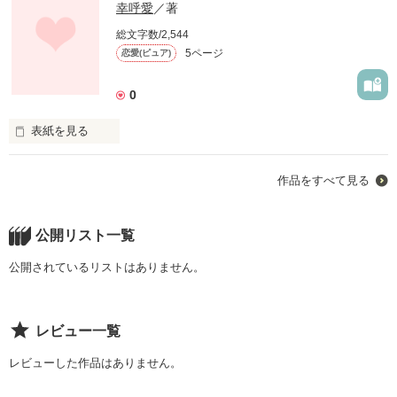
幸呼愛
／著
総文字数/2,544
5ページ
恋愛(ピュア)
0
表紙を見る
当たり前に過ぎてゆく1日を、ただ当たり前に生きていた美
作品をすべて見る
優。悩みを誰にも打ち明けられず、抱え込み、ある日とんでも
ない行動にでてしまう。

目の前が真っ暗になった美優の前に現れたのは、クラスで人気
者の涼だった。毎日毎日、自分のことのように自分を支えてく
公開リスト一覧
れる涼に美優はだんだん惹かれていくのだが、涼には気になる
公開されているリストはありません。
作品を読む
レビュー一覧
レビューした作品はありません。