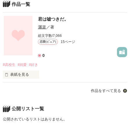
作品一覧
君は嘘つきだ。
灑楽
／著
総文字数/7,066
15ページ
恋愛(ピュア)
0
#高校生
#純愛
#好き
表紙を見る
ずっと、変わらないと思っていた。

作品をすべて見る
自分はどうしようもないやつだと

公開リスト一覧
わかりきっていた。

だから、自分を愛せなかった。

公開されているリストはありません。