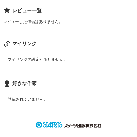
何度も、いろんな人の

レビュー一覧
差し伸べてくれる手を傷つけた。

レビューした作品はありません。
わかった、わかってるよ、と

分かっていないくせに。

同じ言葉を並べた。

マイリンク
変われないんだ。何も。

マイリンクの設定がありません。
《これは私の実話です。ノンフィクションです。》
好きな作家
登録されていません。
作品を読む