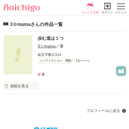
ログイン
メニュー
ジュニア文庫
3☆mamaさんの作品一覧
歩む道は１つ
3☆mama
／著
総文字数/2,514
13ページ
ノンフィクション・実話
0
表紙を見る
いつ何処で何があるか分からない。

自分で自分の道を決めて前に進む。

プロフィールに戻る
目標があれば、毎日が楽しく生きれる。