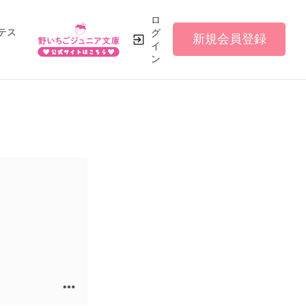
ロ
テス
グ
新規会員登録
イ
ン