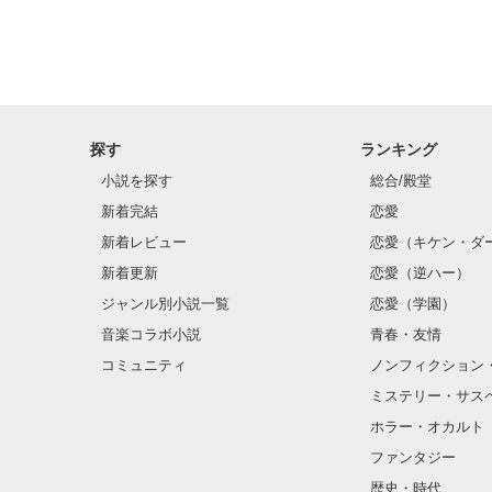
探す
ランキング
小説を探す
総合/殿堂
新着完結
恋愛
新着レビュー
恋愛（キケン・ダ
新着更新
恋愛（逆ハー）
ジャンル別小説一覧
恋愛（学園）
音楽コラボ小説
青春・友情
コミュニティ
ノンフィクション
ミステリー・サス
ホラー・オカルト
ファンタジー
歴史・時代