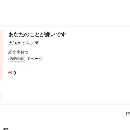
あなたのことが嫌いです
光咲さくら
／著
総文字数/0
0ページ
恋愛(学園)
0
、葉月香世。  クールなドS系男子、五十嵐翔。

の2人の関係とは……
作