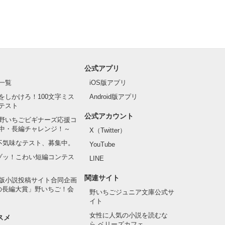
公式アプリ
一覧
iOS版アプリ
をしかけろ！100文字ミス
Android版アプリ
テスト
公式アカウント
野いちごビギナーズ応援コ
中・長編チャレンジ！～
X（Twitter）
の不気味なテスト、募集中。
YouTube
でゾッ！こわい短編コンテス
LINE
関連サイト
版小説投稿サイト合同企画
の長編大賞」野いちご！会
野いちごジュニア文庫公式サ
イト
女性に人気の小説を読むな
スメ
ら ベリーズカフェ