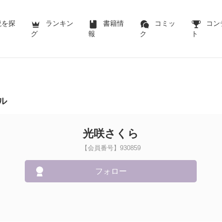
説を探
ランキン
書籍情
コミッ
コン
グ
報
ク
ト
ル
光咲さくら
【会員番号】930859
フォロー