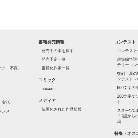
書籍発売情報
コンテスト
発売中の本を探す
コンテスト
発売予定一覧
超短編で謎
テリーコン
ーク・不良）
書籍化作家一覧
復刻！夏の
ンテスト～
コミック
500文字
noicomi
200文字
メディア
ト
・実話
映画化された作品情報
スターツ出
ペンス
「1話から
場
特集・オス