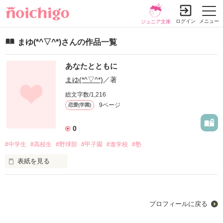
ログイン
メニュー
ジュニア文庫
まゆ(*^▽^*)さんの作品一覧
あなたとともに
まゆ(*^▽^*)
／著
総文字数/1,216
9ページ
恋愛(学園)
0
#中学生
#高校生
#野球部
#甲子園
#進学校
#塾
表紙を見る
未編集
プロフィールに戻る
作品を読む