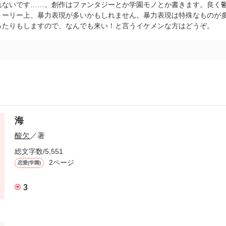
れないです……。創作はファンタジーとか学園モノとか書きます。良く
トーリー上、暴力表現が多いかもしれません。暴力表現は特殊なものが
ったりもしますので、なんでも来い！と言うイケメンな方はどうぞ。
海
酸欠
／著
総文字数/5,551
2ページ
恋愛(学園)
3