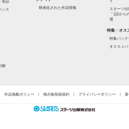
ト
・実話
映画化された作品情報
スターツ出
ペンス
「1話から
場
特集・オス
特集バック
オススメバ
川柳
作品掲載ポリシー
掲示板投稿規約
プライバシーポリシー
著