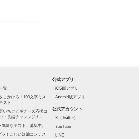
公式アプリ
一覧
iOS版アプリ
をしかけろ！100文字ミス
Android版アプリ
テスト
公式アカウント
野いちごビギナーズ応援コ
中・長編チャレンジ！～
X（Twitter）
の不気味なテスト、募集中。
YouTube
でゾッ！こわい短編コンテス
LINE