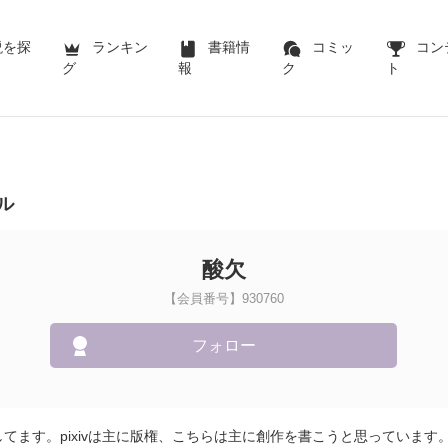
説を探
ランキン
書籍情
コミッ
コン
グ
報
ク
ト
ル
酸欠
【会員番号】930760
フォロー
活動してます。pixivは主に版権、こちらは主に創作を書こうと思っていま