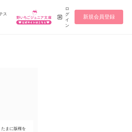
ロ
テス
グ
新規会員登録
イ
ン
す。たまに版権を