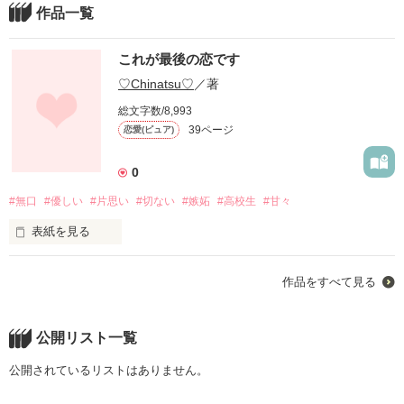
作品一覧
これが最後の恋です
♡Chinatsu♡
／著
総文字数/8,993
39ページ
恋愛(ピュア)
0
#無口
#優しい
#片思い
#切ない
#嫉妬
#高校生
#甘々
表紙を見る
作品をすべて見る
優しい平凡な女の子

公開リスト一覧
シャイで人見知りな男の子

公開されているリストはありません。