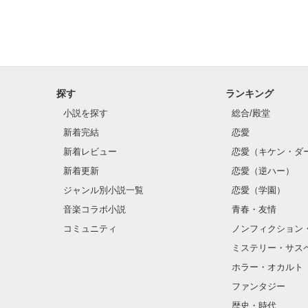
探す
ランキング
小説を探す
総合/殿堂
新着完結
恋愛
新着レビュー
恋愛（キケン・ダ
新着更新
恋愛（逆ハー）
ジャンル別小説一覧
恋愛（学園）
音楽コラボ小説
青春・友情
コミュニティ
ノンフィクション
ミステリー・サス
ホラー・オカルト
ファンタジー
歴史・時代