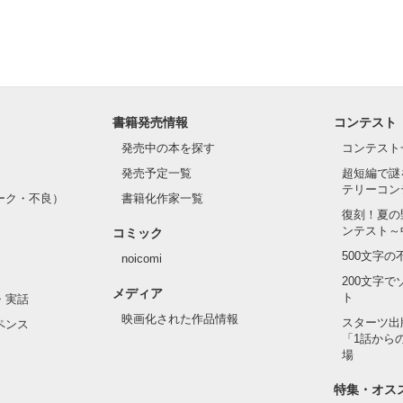
書籍発売情報
コンテスト
発売中の本を探す
コンテスト
発売予定一覧
超短編で謎
テリーコン
ーク・不良）
書籍化作家一覧
復刻！夏の
ンテスト～
コミック
500文字
noicomi
200文字
メディア
ト
・実話
映画化された作品情報
スターツ出
ペンス
「1話から
場
特集・オス