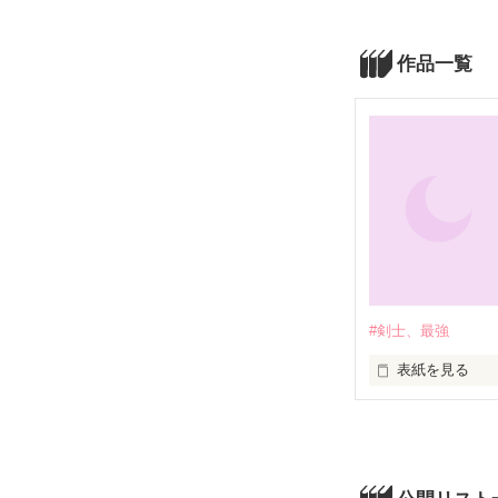
作品一覧
#剣士、最強
表紙を見る
六刀流(シック