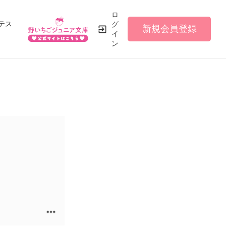
ロ
テス
グ
新規会員登録
イ
ン