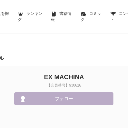
説を探
ランキン
書籍情
コミッ
コン
グ
報
ク
ト
ル
EX MACHINA
【会員番号】930616
フォロー