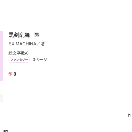
黒剣乱舞
完
EX MACHINA
／著
総文字数/0
0ページ
ファンタジー
0
スセイバー)の主人公、神崎 白亜が世界を変えるかも知れないストーリ
作
作品を読む