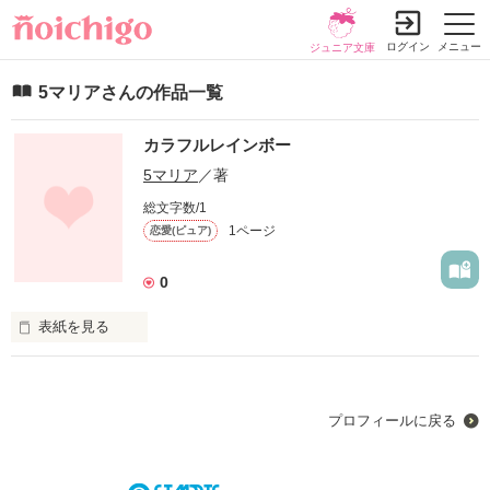
ログイン
メニュー
ジュニア文庫
5マリアさんの作品一覧
カラフルレインボー
5マリア
／著
総文字数/1
1ページ
恋愛(ピュア)
0
表紙を見る
虹を見ると思い出す。

先生と生徒の甘くて切ないモノガタリ。
プロフィールに戻る
作品を読む