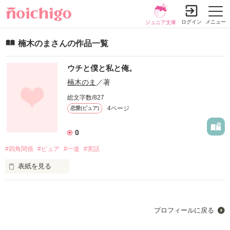
ログイン
メニュー
ジュニア文庫
楠木のまさんの作品一覧
ウチと僕と私と俺。
楠木のま
／著
総文字数/827
4ページ
恋愛(ピュア)
0
#四角関係
#ピュア
#一途
#実話
表紙を見る
なんでこんなにも好きなんだろう。
プロフィールに戻る
作品を読む