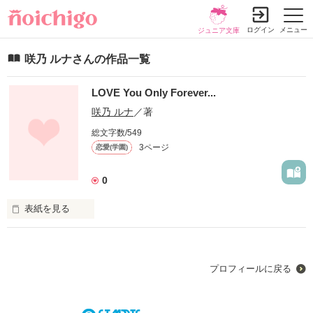
ログイン
メニュー
ジュニア文庫
咲乃 ルナさんの作品一覧
LOVE You Only Forever...
咲乃 ルナ
／著
総文字数/549
3ページ
恋愛(学園)
0
表紙を見る
大好きな蒼空(ｿﾗ)。

プロフィールに戻る
でも、ある日、蒼空は…。