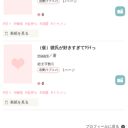
17ページ
恋愛(ラブコメ)
佐々木 瑠音 〈ささき るね〉

0
#甘々
#俺様
#金持ち
#溺愛
#イケメン
私達の始まりはあのメールだった__

表紙を見る
（仮）彼氏が好きすぎてﾂﾗｲっ
作品を読む
藤沼 瑠依〔ﾌｼﾞﾇﾏ ﾙｲ〕

maarii
／著
❀可愛い系女子。しっかり者だけど少し抜けてる

総文字数/1
×

1ページ
恋愛(ラブコメ)
周防 理音〔ｽｵｳ ﾘｵﾝ〕

✿金持ち。それでもってイケメン。俺様だけどかなり優しい。

0
#甘々
#俺様
#金持ち
#溺愛
#イケメン
表紙を見る
私にとってはじめての作品です。頑張って最後まで書くつもり
なので見ていただければ嬉しいです！！
藤沼 瑠依〔ﾌｼﾞﾇﾏ ﾙｲ〕

プロフィールに戻る