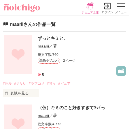
ログイン
メニュー
ジュニア文庫
maariiさんの作品一覧
ずっとキミと。
maarii
／著
総文字数/760
3ページ
恋愛(ラブコメ)
0
#溺愛
#切ない
#ラブコメ
#甘々
#ピュア
表紙を見る
これは私の実話をもとにした話ですが、かなり妄想が入ってい
（仮）キミのこと好きすぎてﾂﾗｲっ
ます。笑

maarii
／著
伊藤 憐斗〈いとう れんと〉

総文字数/4,773
×
