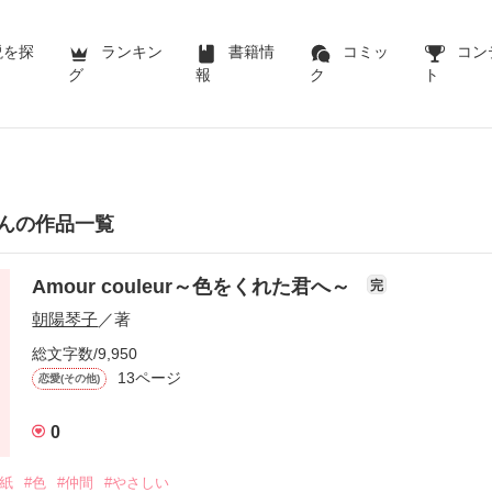
説を探
ランキン
書籍情
コミッ
コン
グ
報
ク
ト
んの作品一覧
Amour couleur～色をくれた君へ～
完
朝陽琴子
／著
総文字数/9,950
13ページ
恋愛(その他)
0
手紙
#色
#仲間
#やさしい