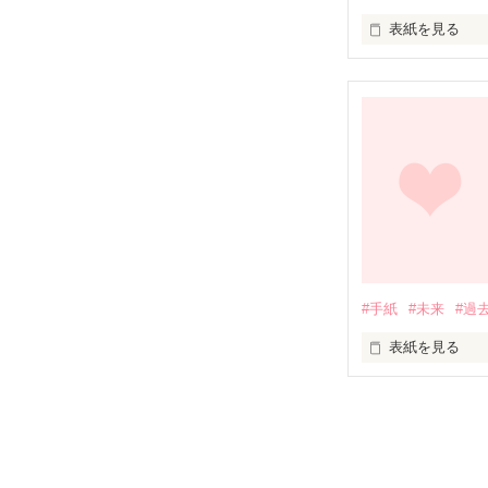
表紙を見る
色あせた俺の世
#手紙
#未来
#過
表紙を見る
未来から手紙を
Amour co
(番外編です。)