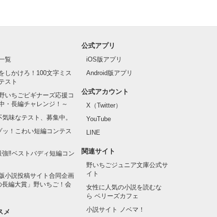
公式アプリ
一覧
iOS版アプリ
をしかけろ！100文字ミス
Android版アプリ
テスト
公式アカウント
野いちごビギナーズ応援コ
中・長編チャレンジ！～
X（Twitter）
の不気味なテスト、募集中。
YouTube
でゾッ！こわい短編コンテス
LINE
関連サイト
最強‼ベストバディ短編コン
野いちごジュニア文庫公式サ
イト
版小説投稿サイト合同企画
の長編大賞」野いちご！会
女性に人気の小説を読むな
ら ベリーズカフェ
小説サイト ノベマ！
スメ