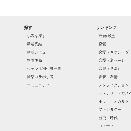
探す
ランキング
小説を探す
総合/殿堂
新着完結
恋愛
新着レビュー
恋愛（キケン・ダ
新着更新
恋愛（逆ハー）
ジャンル別小説一覧
恋愛（学園）
音楽コラボ小説
青春・友情
コミュニティ
ノンフィクション
ミステリー・サス
ホラー・オカルト
ファンタジー
歴史・時代
コメディ