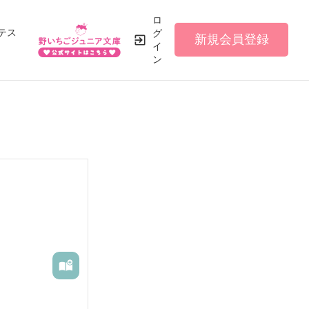
ロ
テス
グ
新規会員登録
イ
ン