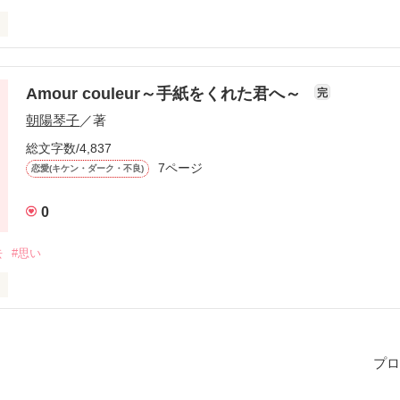
界に、色をくれたその少女には、ある秘密があった。……
Amour couleur～手紙をくれた君へ～
完
作品を読む
朝陽琴子
／著
総文字数/4,837
7ページ
恋愛(キケン・ダーク・不良)
0
去
#思い
くれた彼女の思いとは……？

uleur～色をくれた君へ～では、書かなかった、違う未来のお話。

プロ