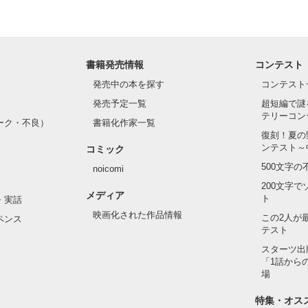
作品を読む
書籍発売情報
コンテスト
発売中の本を探す
コンテスト
発売予定一覧
超短編で謎
テリーコン
ーク・不良）
書籍化作家一覧
復刻！夏の
ンテスト～
コミック
500文字
noicomi
200文字
メディア
ト
・実話
映画化された作品情報
この2人が
ペンス
テスト
スターツ出
「1話から
場
特集・オス