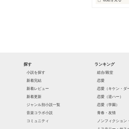
高校３年生の陽
ムスリップ！高
てもらい王宮に
揺れる恋心。
探す
ランキング
小説を探す
総合/殿堂
新着完結
恋愛
新着レビュー
恋愛（キケン・ダ
新着更新
恋愛（逆ハー）
ジャンル別小説一覧
恋愛（学園）
音楽コラボ小説
青春・友情
コミュニティ
ノンフィクション
ミステリー・サス