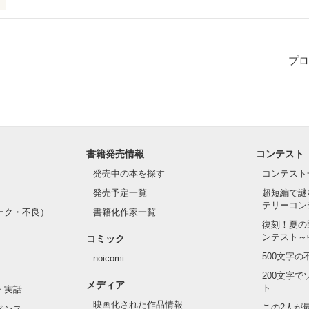
菜は昔から毎日のように夢を見る少女だった。そんな陽菜卒業式の日に
校で関わりを持った男女も一緒にタイムスリップしてしまった。危ない
住むことに。そこから始まるいくつもの糸が絡み合うラブストーリー。
プロ
作品を読む
書籍発売情報
コンテスト
発売中の本を探す
コンテスト
発売予定一覧
超短編で謎
テリーコン
ーク・不良）
書籍化作家一覧
復刻！夏の
ンテスト～
コミック
500文字
noicomi
200文字
メディア
ト
・実話
映画化された作品情報
この2人が
ペンス