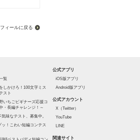
昔の中国にタイ
所を開陽に助け
過去か現代かで
フィールに戻る
公式アプリ
一覧
iOS版アプリ
をしかけろ！100文字ミス
Android版アプリ
テスト
公式アカウント
野いちごビギナーズ応援コ
中・長編チャレンジ！～
X（Twitter）
の不気味なテスト、募集中。
YouTube
でゾッ！こわい短編コンテス
LINE
関連サイト
最強‼ベストバディ短編コン