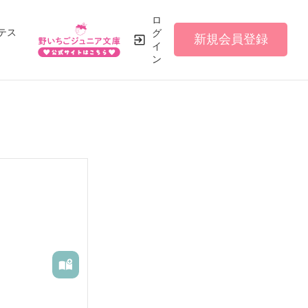
ロ
テス
グ
新規会員登録
イ
ン