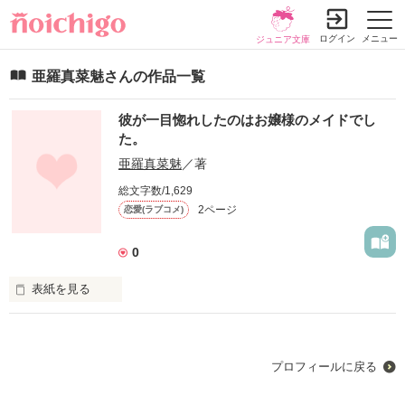
ログイン
メニュー
ジュニア文庫
亜羅真菜魅さんの作品一覧
彼が一目惚れしたのはお嬢様のメイドでし
た。
亜羅真菜魅
／著
総文字数/1,629
2ページ
恋愛(ラブコメ)
0
表紙を見る
メイド服に身を包み、毎日お嬢様の隣で働く主人公、雪。

ある日お嬢様の許嫁に一目惚れをするのだが、…

プロフィールに戻る
いけない恋？雪の一目惚れはどうなるのか。
